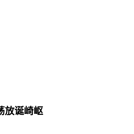
荡放诞崎岖