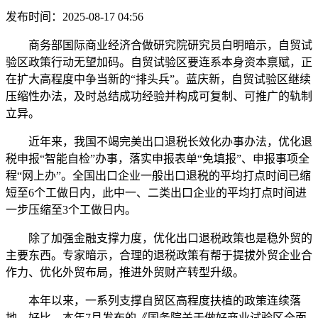
发布时间：2025-08-17 04:56
商务部国际商业经济合做研究院研究员白明暗示，自贸试
验区政策行动无望加码。自贸试验区要连系本身资本禀赋，正
在扩大高程度中争当新的“排头兵”。蓝庆新，自贸试验区继续
压缩性办法，及时总结成功经验并构成可复制、可推广的轨制
立异。
近年来，我国不竭完美出口退税长效化办事办法，优化退
税申报“智能自检”办事，落实申报表单“免填报”、申报事项全
程“网上办”。全国出口企业一般出口退税的平均打点时间已缩
短至6个工做日内，此中一、二类出口企业的平均打点时间进
一步压缩至3个工做日内。
除了加强金融支撑力度，优化出口退税政策也是稳外贸的
主要东西。专家暗示，合理的退税政策有帮于提拔外贸企业合
作力、优化外贸布局，推进外贸财产转型升级。
本年以来，一系列支撑自贸区高程度扶植的政策连续落
地。好比，本年7月发布的《国务院关于做好商业试验区全面