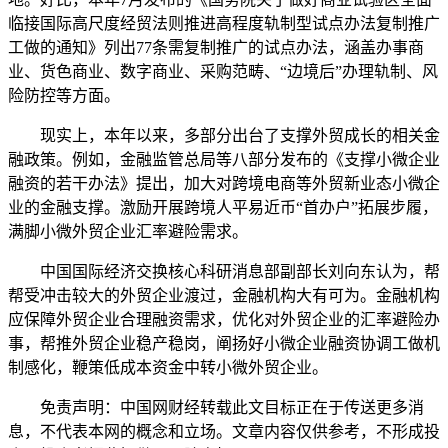
临接国际高尺度经贸法则推进高程度轨制型试点办法复制推广
工做的通知》列出77条需复制推广的试点办法，涵盖办事商
业、货色商业、数字商业、采购范畴、“边境后”办理轨制、风
险防控等方面。
现实上，本年以来，多部分出台了支撑外贸成长的相关金
融政策。例如，金融监管总局等八部分发布的《支撑小微企业
融资的若干办法》提出，加大对跨境电商等外贸新业态小微企
业的金融支撑。激励开展跨境人平易近币“首办户”拓展步履，
满脚小微外贸企业汇率避险需求。
中国国际经济交换核心科研消息部副部长刘向东认为，帮
帮受冲击较大的外贸企业渡过，金融机构大有可为。金融机构
应保障外贸企业合理融资需求，优化对外贸企业的汇率避险办
事，帮推外贸企业稳产稳岗，阐扬好小微企业融资协调工做机
制感化，鞭策低成本资金中转小微外贸企业。
免责声明：中国网财经转载此文目标正在于传送更多消
息，不代表本网的概念和立场。文章内容仅供参考，不形成投