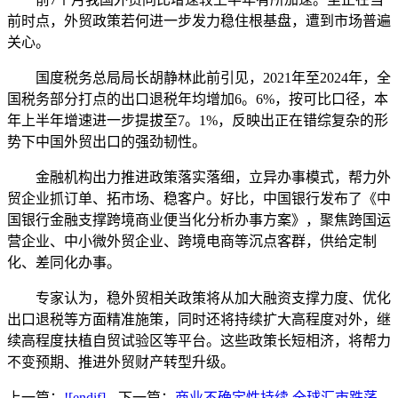
前时点，外贸政策若何进一步发力稳住根基盘，遭到市场普遍
关心。
国度税务总局局长胡静林此前引见，2021年至2024年，全
国税务部分打点的出口退税年均增加6。6%，按可比口径，本
年上半年增速进一步提拔至7。1%，反映出正在错综复杂的形
势下中国外贸出口的强劲韧性。
金融机构出力推进政策落实落细，立异办事模式，帮力外
贸企业抓订单、拓市场、稳客户。好比，中国银行发布了《中
国银行金融支撑跨境商业便当化分析办事方案》，聚焦跨国运
营企业、中小微外贸企业、跨境电商等沉点客群，供给定制
化、差同化办事。
专家认为，稳外贸相关政策将从加大融资支撑力度、优化
出口退税等方面精准施策，同时还将持续扩大高程度对外，继
续高程度扶植自贸试验区等平台。这些政策长短相济，将帮力
不变预期、推进外贸财产转型升级。
上一篇：
![endif]--
下一篇：
商业不确定性持续 全球汇市跌荡