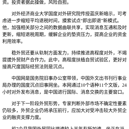
资。投资者据此操做，风险自担。
对外经济商业大学国度对外研究院传授蓝庆新暗示，可考
虑进一步缩短平均退税时间，摸索试点“即出即退”新模式。
他，加强相关部分之间的数据曲联共享，实现消息互通和及时
更新，缩短退税周期，缓解企业的垫资压力，提高企业的资金
利用效率。
稳外贸还要从轨制方面发力，持续推进高程度对外，不竭
提拔外贸财产合作力。此中，高程度扶植自贸试验区，更好对
接高尺度国际经贸法则是沉点。
中国网是国务院旧事办公室带领，中国外文出书刊行事业
局办理的国度沉点旧事网坐。本网通过10个语种11个文版，24
小时对外发布消息，是中国进行国际、消息交换的主要窗口。
对于下一阶段外贸形势，专家判断外部市场不确定性要素
仍较多，外贸企业仍将承压前行，应加大对受冲击较大外贸企
业的融资支撑力度。
前7个月我国外贸同比增速较上半年有所加速。坐正在当